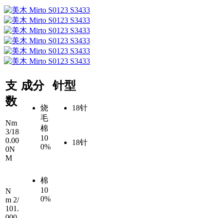
支
成分
针型
数
烧
18针
毛
Nm
棉
3/18
10
0.00
18针
0%
0N
M
棉
10
N
0%
m
2/
101.
000