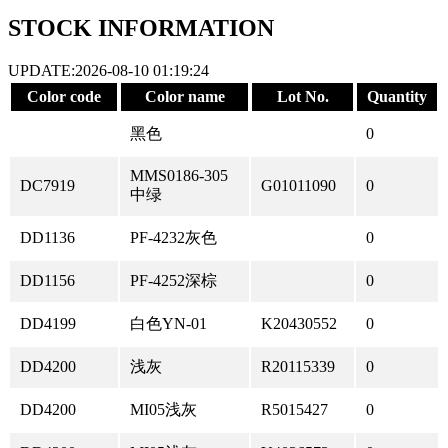
STOCK INFORMATION
UPDATE:2026-08-10 01:19:24
Color code
Color name
Lot No.
Quantity
黑色
0
MMS0186-305
DC7919
G01011090
0
中绿
DD1136
PF-4232灰色
0
DD1156
PF-4252深棕
0
DD4199
白色YN-01
K20430552
0
DD4200
浅灰
R20115339
0
DD4200
MI05浅灰
R5015427
0