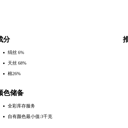
成分
绢丝 6%
天丝 68%
棉26%
颜色储备
全彩库存服务
自有颜色最小值:3千克