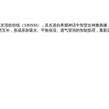
精密配比的高支混纺纱线（3/80NM），其名源自希腊神话中智慧女神
势互补，形成亲肤吸水、平衡保湿、透气莹润的智能肌理，重新