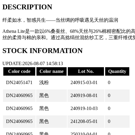
DESCRIPTION
纤柔如水，智感共生——当丝绸的呼吸遇见天丝的温润
Athena Lite是一款以6%桑蚕丝、68%天丝与26%棉
丝的柔滑与棉的亲和。通过高捻绢丝混纺纱工艺，三重纤维优
STOCK INFORMATION
UPDATE:2026-08-07 14:58:13
Color code
Color name
Lot No.
Quantity
DN24051471
浅粉
240915-03-01
0
DN24060965
黑色
240919-08-01
0
DN24060965
黑色
240919-10-03
0
DN24060965
黑色
241208-05-01
0
DN24060965
黑色
250310-04-01
0