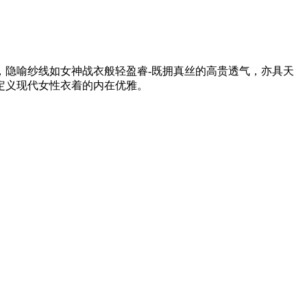
雅典娜，隐喻纱线如女神战衣般轻盈睿-既拥真丝的高贵透气，亦具天
定义现代女性衣着的内在优雅。