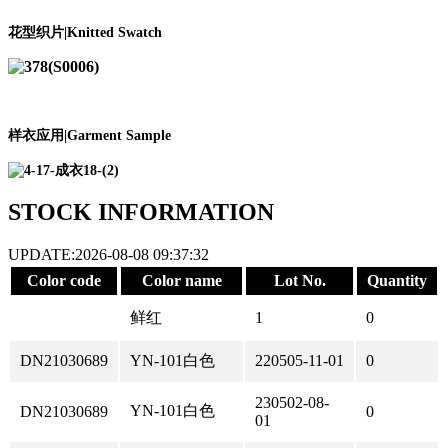
花型织片|Knitted Swatch
样衣应用|Garment Sample
STOCK INFORMATION
UPDATE:2026-08-08 09:37:32
Color code
Color name
Lot No.
Quantity
鲜红
1
0
DN21030689
YN-101白色
220505-11-01
0
230502-08-
YN-101白色
DN21030689
0
01