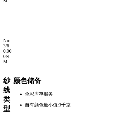
M
Nm
3/6
0.00
0N
M
纱
颜色储备
线
全彩库存服务
类
自有颜色最小值:3千克
型