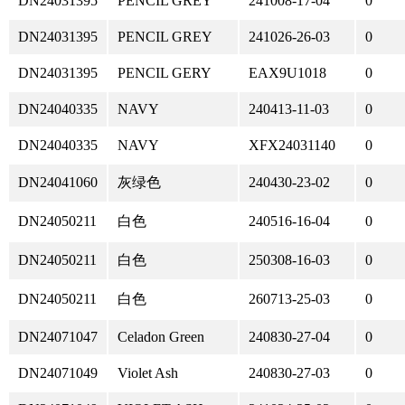
DN24031395
PENCIL GREY
241008-17-04
0
DN24031395
PENCIL GREY
241026-26-03
0
DN24031395
PENCIL GERY
EAX9U1018
0
DN24040335
NAVY
240413-11-03
0
DN24040335
NAVY
XFX24031140
0
DN24041060
灰绿色
240430-23-02
0
DN24050211
白色
240516-16-04
0
DN24050211
白色
250308-16-03
0
DN24050211
白色
260713-25-03
0
DN24071047
Celadon Green
240830-27-04
0
DN24071049
Violet Ash
240830-27-03
0