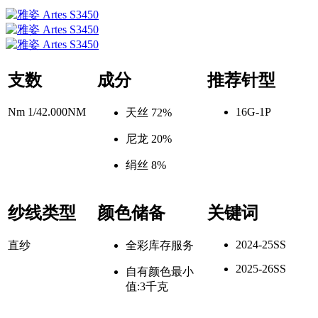
支数
成分
推荐针型
Nm 1/42.000NM
16G-1P
天丝 72%
尼龙 20%
绢丝 8%
纱线类型
颜色储备
关键词
2024-25SS
直纱
全彩库存服务
2025-26SS
自有颜色最小
值:3千克