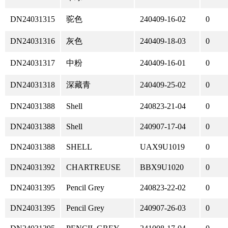
DN24031315
驼色
240409-16-02
0
DN24031316
灰色
240409-18-03
0
DN24031317
中粉
240409-16-01
0
DN24031318
深藏青
240409-25-02
0
DN24031388
Shell
240823-21-04
0
DN24031388
Shell
240907-17-04
0
DN24031388
SHELL
UAX9U1019
0
DN24031392
CHARTREUSE
BBX9U1020
0
DN24031395
Pencil Grey
240823-22-02
0
DN24031395
Pencil Grey
240907-26-03
0