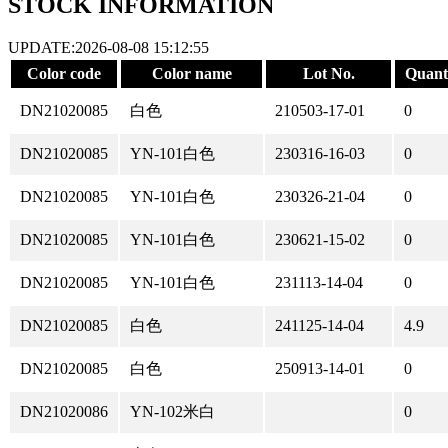
STOCK INFORMATION
UPDATE:2026-08-08 15:12:55
Color code
Color name
Lot No.
Quant
DN21020085
白色
210503-17-01
0
DN21020085
YN-101白色
230316-16-03
0
DN21020085
YN-101白色
230326-21-04
0
DN21020085
YN-101白色
230621-15-02
0
DN21020085
YN-101白色
231113-14-04
0
DN21020085
白色
241125-14-04
4.9
DN21020085
白色
250913-14-01
0
DN21020086
YN-102米白
0