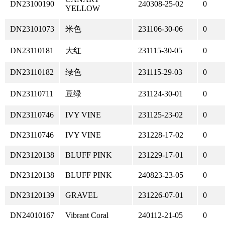
DN23100190
240308-25-02
0
YELLOW
DN23101073
米色
231106-30-06
0
DN23110181
大红
231115-30-05
0
DN23110182
绿色
231115-29-03
0
DN23110711
豆绿
231124-30-01
0
DN23110746
IVY VINE
231125-23-02
0
DN23110746
IVY VINE
231228-17-02
0
DN23120138
BLUFF PINK
231229-17-01
0
DN23120138
BLUFF PINK
240823-23-05
0
DN23120139
GRAVEL
231226-07-01
0
DN24010167
Vibrant Coral
240112-21-05
0