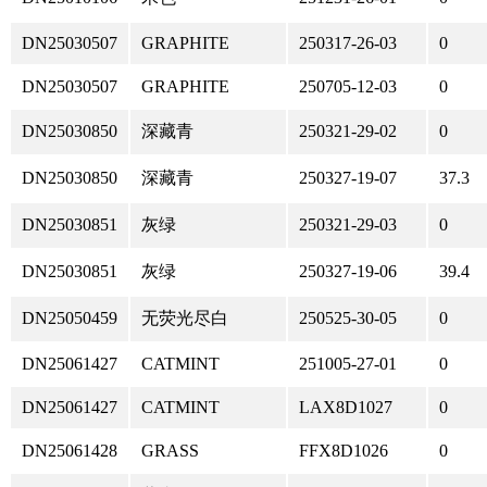
DN25030507
GRAPHITE
250317-26-03
0
DN25030507
GRAPHITE
250705-12-03
0
DN25030850
深藏青
250321-29-02
0
DN25030850
深藏青
250327-19-07
37.3
DN25030851
灰绿
250321-29-03
0
DN25030851
灰绿
250327-19-06
39.4
DN25050459
无荧光尽白
250525-30-05
0
DN25061427
CATMINT
251005-27-01
0
DN25061427
CATMINT
LAX8D1027
0
DN25061428
GRASS
FFX8D1026
0