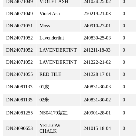
DN24071049
VIOLET ASH
241024-25-02
0
DN24071049
Violet Ash
250219-21-03
0
DN24071051
Moss
240910-27-01
0
DN24071052
Lavendertint
240830-25-03
0
DN24071052
LAVENDERTINT
241211-18-03
0
DN24071052
LAVENDERTINT
241222-21-02
0
DN24071055
RED TILE
241228-17-01
0
DN24081133
01灰
240831-30-03
0
DN24081135
02米
240831-30-02
0
DN24081255
NS04179紫红
240901-28-01
0
YELLOW
DN24090653
241015-18-04
0
CHALK