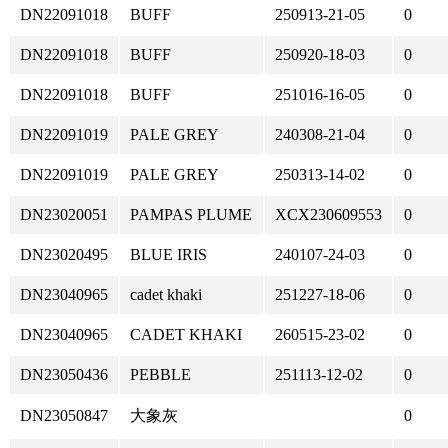
DN22091018
BUFF
250913-21-05
0
DN22091018
BUFF
250920-18-03
0
DN22091018
BUFF
251016-16-05
0
DN22091019
PALE GREY
240308-21-04
0
DN22091019
PALE GREY
250313-14-02
0
DN23020051
PAMPAS PLUME
XCX230609553
0
DN23020495
BLUE IRIS
240107-24-03
0
DN23040965
cadet khaki
251227-18-06
0
DN23040965
CADET KHAKI
260515-23-02
0
DN23050436
PEBBLE
251113-12-02
0
DN23050847
大象灰
0