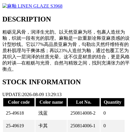
DESCRIPTION
粗砺见风骨，润泽生光韵。以天然亚麻为坯，包裹人造丝为
釉，织就一段有光的肌理。麻釉是一款重新诠释亚麻质感的设
计型纱线。它以77%高品质亚麻为骨，勾勒出天然纤维特有的
质朴肌理与干爽体感；再以23%人造丝为釉，通过包覆工艺为
其织入一层润泽的丝质光晕。这不仅是材质的结合，更是风格
的对谈—在粗粝与光滑、自然与精致之间，找到充满张力的平
衡点。
STOCK INFORMATION
UPDATE:2026-08-09 13:29:13
Color code
Color name
Lot No.
Quantity
25-49618
浅蓝
250814008-2
0
25-49619
卡其
250814006-1
0