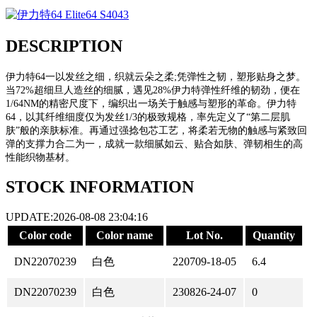
DESCRIPTION
伊力特64一以发丝之细，织就云朵之柔;凭弹性之韧，塑形贴身之梦。
当72%超细旦人造丝的细腻，遇见28%伊力特弹性纤维的韧劲，便在
1/64NM的精密尺度下，编织出一场关于触感与塑形的革命。伊力特
64，以其纤维细度仅为发丝1/3的极致规格，率先定义了“第二层肌
肤”般的亲肤标准。再通过强捻包芯工艺，将柔若无物的触感与紧致回
弹的支撑力合二为一，成就一款细腻如云、贴合如肤、弹韧相生的高
性能织物基材。
STOCK INFORMATION
UPDATE:2026-08-08 23:04:16
Color code
Color name
Lot No.
Quantity
DN22070239
白色
220709-18-05
6.4
DN22070239
白色
230826-24-07
0