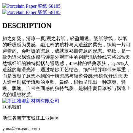
DESCRIPTION
触之如瓷，清凉一夏;观之若纸，轻盈通透。瓷纸纱线，以纸
的呼吸感为灵感，融汇棉的质朴与人造丝的柔光，织就一片可
穿着的、会呼吸的凉意，成就罩衫最诗意的形态。瓷纸，是一
款为追求飘逸体感与诗意外观而生的创新混纺纱线它将26%天
然纸纤维的独特挺括与通透感，45%棉的经典亲肤，与29%人
造丝的顺滑光泽，通过精妙工艺结合。纸纤维并非带来厚重，
而是贡献了意想不到的干爽凉感与轻盈骨感;棉确保舒适亲肤;
人造丝则赋予流动的垂坠。最终，织物呈现出一种凉爽、轻
透、飘逸、自带空间感的独特气质，是制作夏日罩衫与飘逸上
衣的理想材质。
联系我们
浙江省海宁市钱江工业园区
yana@cn-yana.com