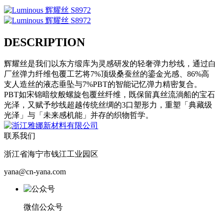
DESCRIPTION
辉耀丝是我们以东方缎库为灵感研发的轻奢弹力纱线，通过白
厂丝弹力纤维包覆工艺将7%顶级桑蚕丝的鎏金光感、86%高
支人造丝的液态垂坠与7%PBT的智能记忆弹力精密复合。
PBT如宋锦暗纹般螺旋包覆丝纤维，既保留真丝流淌船的宝石
光泽，又赋予纱线超越传统丝绸的3口塑形力，重塑「典藏级
光泽」与「未来感机能」并存的织物哲学。
联系我们
浙江省海宁市钱江工业园区
yana@cn-yana.com
微信公众号