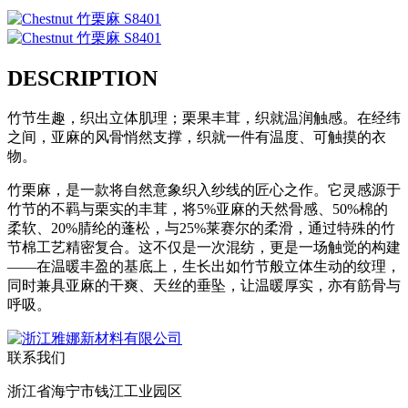
DESCRIPTION
竹节生趣，织出立体肌理；栗果丰茸，织就温润触感。在经纬
之间，亚麻的风骨悄然支撑，织就一件有温度、可触摸的衣
物。
竹栗麻，是一款将自然意象织入纱线的匠心之作。它灵感源于
竹节的不羁与栗实的丰茸，将5%亚麻的天然骨感、50%棉的
柔软、20%腈纶的蓬松，与25%莱赛尔的柔滑，通过特殊的竹
节棉工艺精密复合。这不仅是一次混纺，更是一场触觉的构建
——在温暖丰盈的基底上，生长出如竹节般立体生动的纹理，
同时兼具亚麻的干爽、天丝的垂坠，让温暖厚实，亦有筋骨与
呼吸。
联系我们
浙江省海宁市钱江工业园区