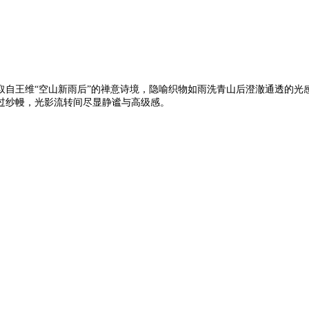
取自王维“空山新雨后”的禅意诗境，隐喻织物如雨洗青山后澄澈通透的光
过纱幔，光影流转间尽显静谧与高级感。