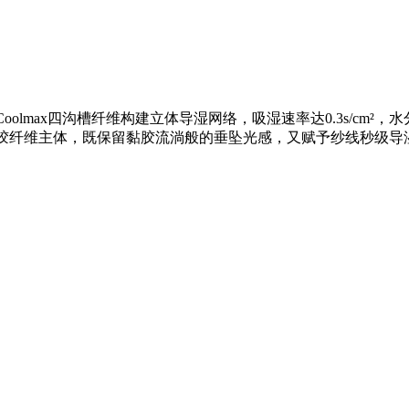
，Coolmax四沟槽纤维构建立体导湿网络，吸湿速率达0.3s/c
包覆黏胶纤维主体，既保留黏胶流淌般的垂坠光感，又赋予纱线秒级