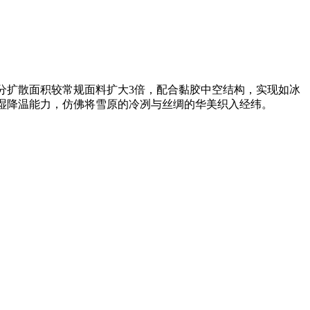
m²，水分扩散面积较常规面料扩大3倍，配合黏胶中空结构，实现如冰
导湿降温能力，仿佛将雪原的冷冽与丝绸的华美织入经纬。