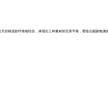
质天丝棉混纺纤维相结合，体现出三种素材的完美平衡，塑造出靓丽饱满