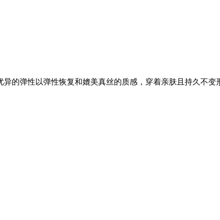
优异的弹性以弹性恢复和媲美真丝的质感，穿着亲肤且持久不变