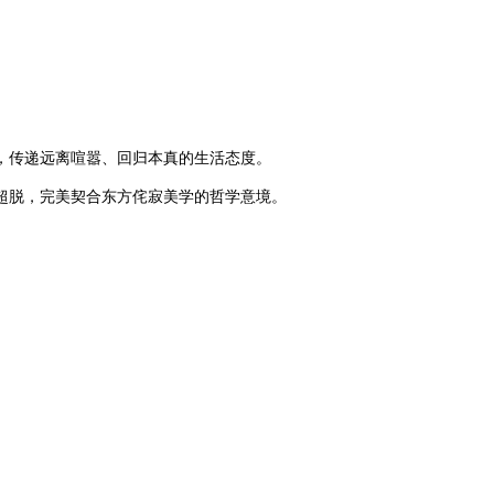
，传递远离喧嚣、回归本真的生活态度。
超脱，完美契合东方侘寂美学的哲学意境。